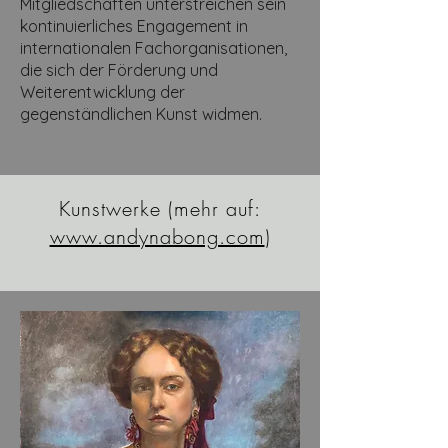
Mitgliedschaften unterstreichen sein
kontinuierliches Engagement in
internationalen Fachorganisationen,
die sich der Förderung und
Weiterentwicklung der
gegenständlichen Kunst widmen.
Kunstwerke (mehr auf:
www.andynabong.com
)