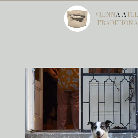
VIENN
A A
TEL
TRADITIONA