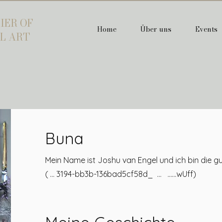
IER OF
Home
Über uns
Events
L ART
Buna
Mein Name ist Joshu van Engel und ich bin die g
( … 3194-bb3b-136bad5cf58d_ ... ......wUff)