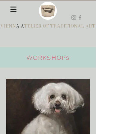
VIENN
A A
TELIER OF TRADITIONAL ART
WORKSHOPs